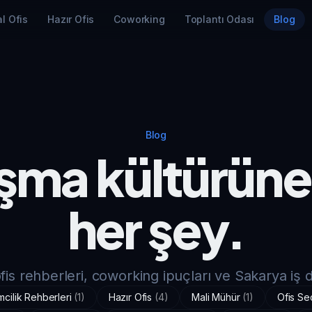
l Ofis
Hazır Ofis
Coworking
Toplantı Odası
Blog
Blog
şma kültürüne
her şey.
fis rehberleri, coworking ipuçları ve Sakarya iş 
imcilik Rehberleri
(
1
)
Hazır Ofis
(
4
)
Mali Mühür
(
1
)
Ofis Se