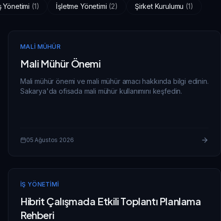
ş Yönetimi
(
1
)
İşletme Yönetimi
(
2
)
Şirket Kurulumu
(
1
)
MALI MÜHÜR
Mali Mühür Önemi
Mali mühür önemi ve mali mühür amacı hakkında bilgi edinin.
Sakarya'da ofisada mali mühür kullanımını keşfedin.
05 Ağustos 2026
İŞ YÖNETIMI
Hibrit Çalışmada Etkili Toplantı Planlama
Rehberi