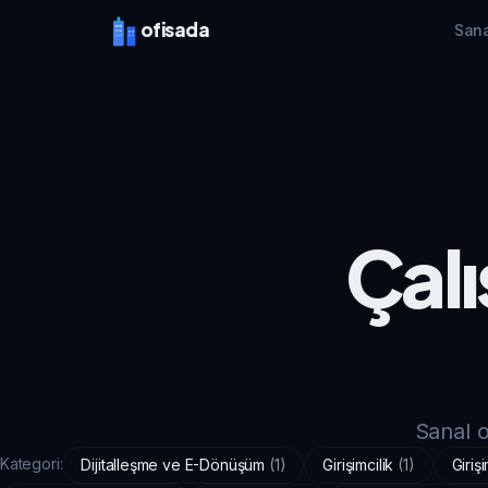
ofisada
Sana
Çalı
Sanal o
Kategori:
Dijitalleşme ve E-Dönüşüm
(
1
)
Girişimcilik
(
1
)
Giriş