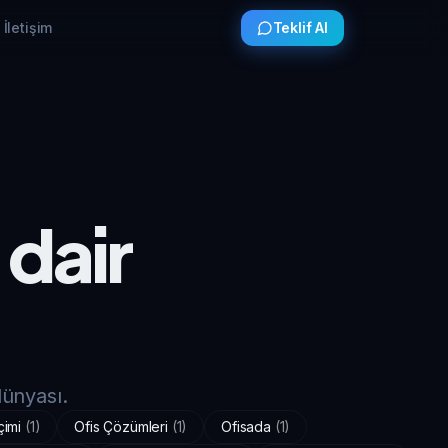
İletişim
Teklif Al
 dair
dünyası.
çimi
(
1
)
Ofis Çözümleri
(
1
)
Ofisada
(
1
)