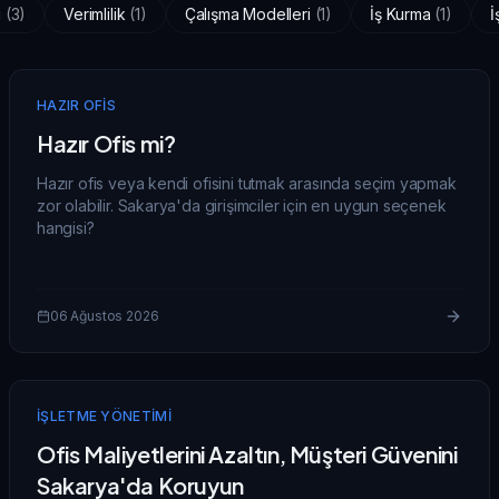
i
(
3
)
Verimlilik
(
1
)
Çalışma Modelleri
(
1
)
İş Kurma
(
1
)
İ
HAZIR OFIS
Hazır Ofis mi?
Hazır ofis veya kendi ofisini tutmak arasında seçim yapmak
zor olabilir. Sakarya'da girişimciler için en uygun seçenek
hangisi?
06 Ağustos 2026
İŞLETME YÖNETIMI
Ofis Maliyetlerini Azaltın, Müşteri Güvenini
Sakarya'da Koruyun